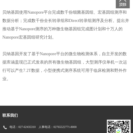
贝纳基因使用Nanopore平台完成数千份细菌基因组、宏基因组测序和
数据分析；完成数千份全长转录组和Direct转录组测序及分析。提出并
推动基于Nanopore测序的万种微生物基因组完成图计划和十万人的
Nanopore宏基因组研究计划。
贝纳基因开发了基于Nanopore平台的微生物检测体系，自主开发的数
据库涵盖现已正式发表的所有微生物基因组，大型测序仪单机一次运
行可以产生7.2T数据，小型便携式测序系统可用于临床检测和野外作
业。
联系我们
电话：027-62435310 人事电话：02765522771-8000