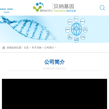

您现在的位置：
主页
>
关于贝纳
>
公司简介
>
公司简介
COMPANY PROFILE