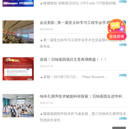
[详情]
▲格物致知·创新前沿论坛 | ONT-only T2T组装的挑...
会议剪影 | 第一届亚太科学与工程学会学术交流会暨iCell国际期刊发布会圆满落幕！
2025-09-02
▲第一届亚太科学与工程学会学术交流会暨iCell国际期刊
[详情]
发布会...
喜报！贝纳基因项目文章再增两篇！！！
2025-07-14
[详情]
▲喜报一 2025年5月15日，《Water Research...
纳米孔测序技术赋能科研探索｜贝纳基因走进华科大，助力本科生解锁微生物组学研究新技能！
2025-07-14
▲随着基因组学技术的飞速发展，第三代纳米孔测序技术
[详情]
凭借其长读长...