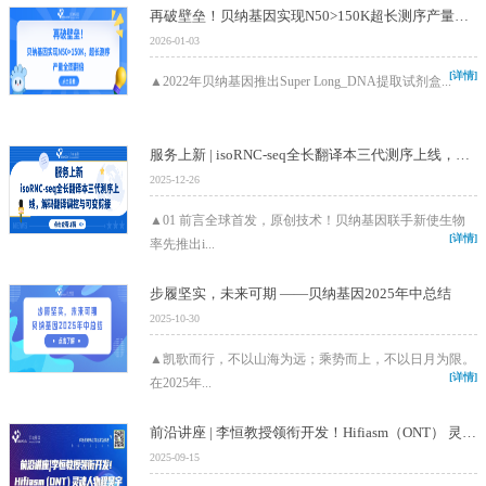
再破壁垒！贝纳基因实现N50>150K超长测序产量全面翻倍
2026-01-03
[详情]
▲2022年贝纳基因推出Super Long_DNA提取试剂盒...
服务上新 | isoRNC-seq全长翻译本三代测序上线，解码翻译调控与可变剪接
2025-12-26
▲01 前言全球首发，原创技术！贝纳基因联手新使生物
[详情]
率先推出i...
步履坚实，未来可期 ——贝纳基因2025年中总结
2025-10-30
▲凯歌而行，不以山海为远；乘势而上，不以日月为限。
[详情]
在2025年...
前沿讲座 | 李恒教授领衔开发！Hifiasm（ONT） 灵魂人物程昊宇揭秘 Nanopore T2T 高质量组装
2025-09-15