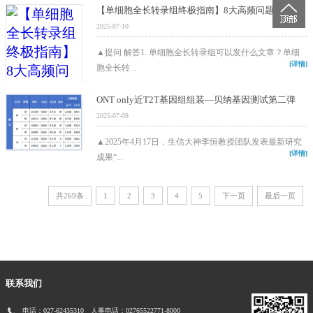
【单细胞全长转录组终极指南】8大高频问题，90%的人都答错了
2025-07-10
▲提问 解答1. 单细胞全长转录组可以发什么文章？单细
[详情]
胞全长转...
ONT only近T2T基因组组装—贝纳基因测试第二弹
2025-07-09
▲2025年4月17日，生信大神李恒教授团队发表最新研究
[详情]
成果“...
共269条
1
2
3
4
5
下一页
最后一页
联系我们
电话：027-62435310 人事电话：02765522771-8000