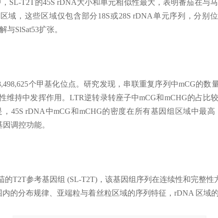
SL-T2T的45S rDNA大小和单元相似性最大，表明番茄在与马
rDNA区域，这些区域仅包含部分18S或28S rDNA单元序列，
与SlSat53扩张。
48,498,625个甲基化位点。研究发现，串联重复序列中mC
性维持中发挥作用。LTR逆转录转座子中mCG和mCHG的占比
45S rDNA中mCG和mCHG的密度在所有基因组区域中
基因调控功能。
T2T参考基因组 (SL-T2T)，该基因组序列在连续性和完整
围内的分布规律、亚端粒与着丝粒区域的序列特征，rDNA 区
。