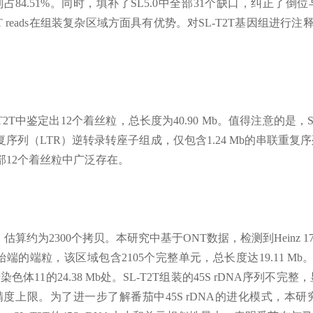
复序列占84.51%。同时，填补了SL5.0中全部31个缺口，纠正
T reads在组装复杂区域方面具有优势。对SL-T2T基因组进行注释
T2T中鉴定出12个着丝粒，总长度为40.90 Mb。值得注意的是，
（LTR）逆转录转座子组成，仅包含1.24 Mb的串联重复序列。
全部12个着丝粒中广泛存在。
算约为2300个拷贝。本研究中基于ONT数据，检测到Heinz 17
起始端的端粒，该区域包含2105个完整单元，总长度达19.11 M
染色体11的24.38 Mb处。SL-T2T组装的45S rDNA序列
精度上限。为了进一步了解番茄中45S rDNA的进化模式，本