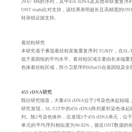
29.67 Mb的序列，其中45S rDNA及其他串联重
ONT reads比对支持，该结果表明超长且高精度的ON
转录组证据支持。
着丝粒研究
本研究基于番茄着丝粒富集重复序列 TGRIV，在SL-
低于基因组的平均水平。着丝粒区域主要由长末端重复序列
色体着丝粒区域，而小卫星序列SlSat35在基因组及
45S rDNA研究
既往研究报道，大量45S rDNA位于2号染色体起始端，估
研究发现，SL-T2T中的45S rDNA阵列紧邻染色体
列。除2号染色体外，仅发现1个45S rDNA单元，位于
单元的平均序列相似度为99.92%，接近ONT数据的