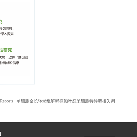
ll Reports | 单细胞全长转录组解码额颞叶痴呆细胞特异剪接失调
们