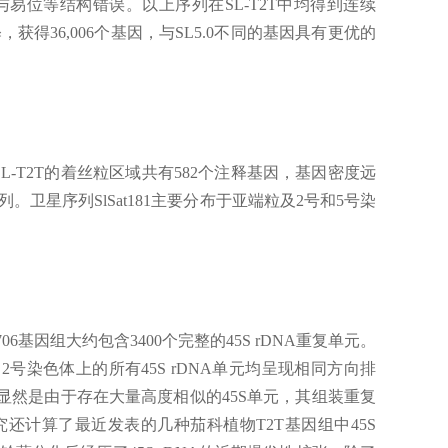
了倒位与易位等结构错误。以上序列在SL-T2T中均得到连续
，获得36,006个基因，与SL5.0不同的基因具有更优的
SL-T2T的着丝粒区域共有582个注释基因，基因密度远
卫星序列SlSat181主要分布于亚端粒及2号和5号染
06基因组大约包含3400个完整的45S rDNA重复单元。
b。2号染色体上的所有45S rDNA单元均呈现相同方向排
不完整，显然是由于存在大量高度相似的45S单元，其组装重复
研究还计算了最近发表的几种茄科植物T2T基因组中45S