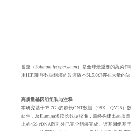
番茄（
Solanum lycopersicum
）是全球最重要的蔬菜作物
用HIFI测序数据组装的改进版本SL5.0仍存在大量的
高质量基因组组装与注释
本研究基于95.7Gb的超长ONT数据（98X，QV25
延伸，及Illumina短读长数据校准，最终构建出高质量的SL
上的45S rDNA阵列外已完全组装完成。该基因组基于Km