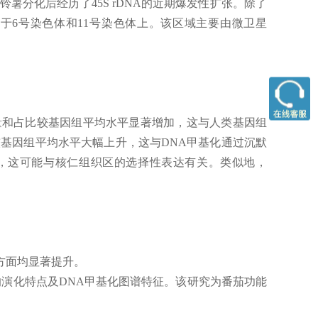
铃薯分化后经历了45S rDNA的近期爆发性扩张。除了
分别位于6号染色体和11号染色体上。该区域主要由微卫星
G的数量和占比较基因组平均水平显著增加，这与人类基因组
较基因组平均水平大幅上升，这与DNA甲基化通过沉默
最高，这可能与核仁组织区的选择性表达有关。类似地，
性方面均显著提升。
域的演化特点及DNA甲基化图谱特征。该研究为番茄功能