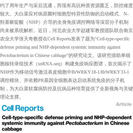
约了周年生产与采后流通，而现有高抗种质资源匮乏，防控难度
较大。大白菜应对病原菌时细胞型特异性防御的启动模式、N-
羟基哌啶酸（NHP）介导的全身免疫调控网络等深层分子机制
尚未被系统解析。近日，河北农业大学赵建军教授团队联合南京
农业大学张天奇教授在Cell Reports发表了题为“Cell-type-specific
defense priming and NHP-dependent systemic immunity against
Pectobacterium in Chinese cabbage”的研究论文。该研究借助单细
胞核转录组技术（snRNA-seq）构建免疫响应图谱，首次揭示了
NHP作为移动信号激活表皮细胞中BrWRKY18-1/BrWRKY33-1
调控模块、并依赖PR基因全细胞表达启动系统免疫的分子机
制，为大白菜软腐病防控及抗病品种培育提供了全新视角与关键
理论支撑。