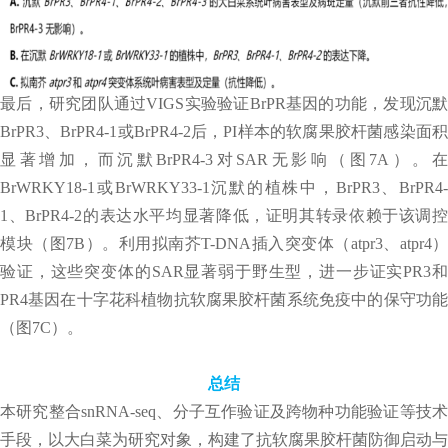
最后，研究团队通过VIGS实验验证BrPR基因的功能，发现沉默
BrPR3、BrPR4-1或BrPR4-2后，PI样本的软腐果胶杆菌感染面积
显著增加，而沉默BrPR4-3对SAR无影响（图7A）。在
BrWRKY18-1或BrWRKY33-1沉默的植株中，BrPR3、BrPR4-
1、BrPR4-2的表达水平均显著降低，证明其转录依赖于该调控
模块（图7B）。利用拟南芥T-DNA插入突变体（atpr3、atpr4）
验证，这些突变体的SAR显著弱于野生型，进一步证实PR3和
PR4基因在十字花科植物抗软腐果胶杆菌系统免疫中的保守功能
（图7C）。
总结
本研究整合snRNA-seq、分子互作验证及跨物种功能验证等技术
手段，以大白菜为研究对象，构建了抗软腐果胶杆菌防御启动与