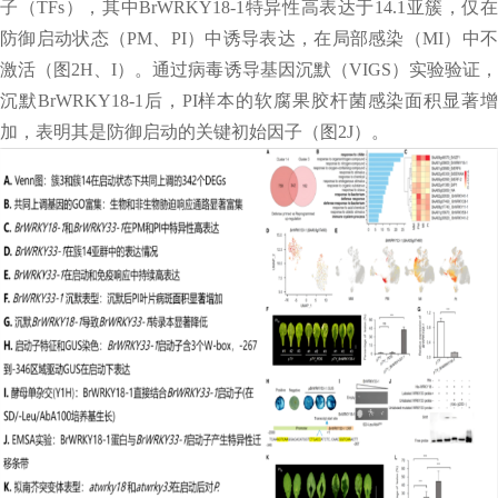
子（TFs），其中BrWRKY18-1特异性高表达于14.1亚簇，仅在
防御启动状态（PM、PI）中诱导表达，在局部感染（MI）中不
激活（图2H、I）。通过病毒诱导基因沉默（VIGS）实验验证，
沉默BrWRKY18-1后，PI样本的软腐果胶杆菌感染面积显著增
加，表明其是防御启动的关键初始因子（图2J）。