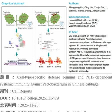
题目：
Cell-type-specific defense priming and NHP-dependen
systemic immunity against Pectobacterium in Chinese cabbage
期刊：
Cell Reports
DOI：
10.1016/j.celrep.2025.116479
发表时间：
2025-11-25