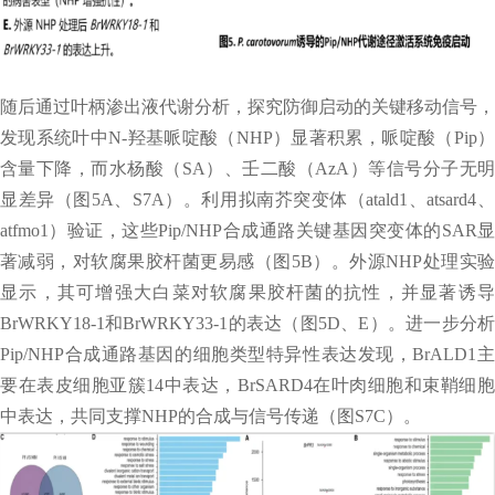
随后通过叶柄渗出液代谢分析，探究防御启动的关键移动信号，
发现系统叶中N-羟基哌啶酸（NHP）显著积累，哌啶酸（Pip）
含量下降，而水杨酸（SA）、壬二酸（AzA）等信号分子无明
显差异（图5A、S7A）。利用拟南芥突变体（atald1、atsard4、
atfmo1）验证，这些Pip/NHP合成通路关键基因突变体的SAR显
著减弱，对软腐果胶杆菌更易感（图5B）。外源NHP处理实验
显示，其可增强大白菜对软腐果胶杆菌的抗性，并显著诱导
BrWRKY18-1和BrWRKY33-1的表达（图5D、E）。进一步分析
Pip/NHP合成通路基因的细胞类型特异性表达发现，BrALD1主
要在表皮细胞亚簇14中表达，BrSARD4在叶肉细胞和束鞘细胞
中表达，共同支撑NHP的合成与信号传递（图S7C）。