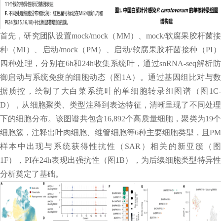
首先，研究团队设置mock/mock（MM）、mock/软腐果胶杆菌接
种（MI）、启动/mock（PM）、启动/软腐果胶杆菌接种（PI）
四种处理，分别在6h和24h收集系统叶，通过snRNA-seq解析防
御启动与系统免疫的细胞动态（图1A）。通过基因组比对与数
据质控，绘制了大白菜系统叶的单细胞转录组图谱（图1C-
D），从细胞聚类、类型注释到表达特征，清晰呈现了不同处理
下的细胞分布。该图谱共包含16,892个高质量细胞，聚类为19个
细胞簇，注释出叶肉细胞、维管细胞等6种主要细胞类型，且PM
样本中出现与系统获得性抗性（SAR）相关的新亚簇（图
1F），PI在24h表现出强抗性（图1B），为后续细胞类型特异性
分析奠定了基础。