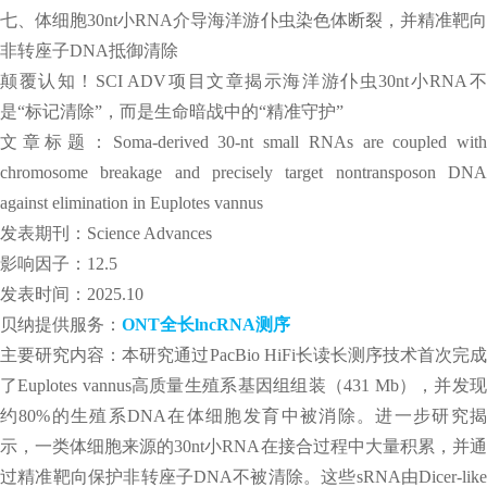
七、体细胞30nt小RNA介导海洋游仆虫染色体断裂，并精准靶向
非转座子DNA抵御清除
颠覆认知！SCI ADV项目文章揭示海洋游仆虫30nt小RNA不
是“标记清除”，而是生命暗战中的“精准守护”
文章标题：Soma-derived 30-nt small RNAs are coupled with
chromosome breakage and precisely target nontransposon DNA
against elimination in Euplotes vannus
发表期刊：Science Advances
影响因子：12.5
发表时间：2025.10
贝纳提供服务：
ONT全长lncRNA测序
主要研究内容：本研究通过PacBio HiFi长读长测序技术首次完成
了Euplotes vannus高质量生殖系基因组组装（431 Mb），并发现
约80%的生殖系DNA在体细胞发育中被消除。进一步研究揭
示，一类体细胞来源的30nt小RNA在接合过程中大量积累，并通
过精准靶向保护非转座子DNA不被清除。这些sRNA由Dicer-like