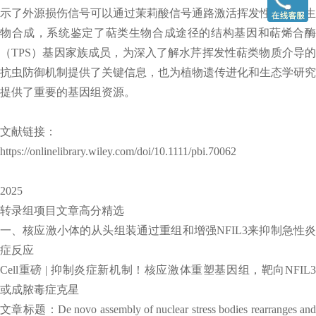
示了外源损伤信号可以通过茉莉酸信号通路激活挥发性萜类的生
物合成，系统鉴定了萜类生物合成途径的结构基因和萜烯合酶
（TPS）基因家族成员，为深入了解水芹挥发性萜类物质介导的
抗虫防御机制提供了关键信息，也为植物遗传进化和生态学研究
提供了重要的基因组资源。
文献链接：
https://onlinelibrary.wiley.com/doi/10.1111/pbi.70062
2025
转录组项目文章高分精选
一、核应激小体的从头组装通过重组和增强NFIL3来抑制急性炎
症反应
Cell重磅 | 抑制炎症新机制！核应激体重塑基因组，靶向NFIL3
或成脓毒症克星
文章标题：De novo assembly of nuclear stress bodies rearranges and