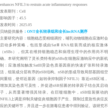
enhances NFIL3 to restrain acute inflammatory responses
发表期刊：Cell
影响因子：45.5
发表时间：2025.05
贝纳提供服务
：ONT全长转录组和全长lncRNA测序
主要研究内容：细胞稳态受精细调控，哺乳动物细胞在应激时会
启动多种策略，包括形成由SatⅢ RNA组装而成的核应激体
（nSBs），但其在维持细胞稳态和病理生理中的作用尚不明
确。本研究阐明了灵长类特有的nSBs在细胞应激响应中的新机
制：应激感知触发SatIII异染色质基因座的快速扩张和转录激
活，组装成分层有序的nSB结构。nSB的形成导致局部基因组空
间重组，使邻近基因（如转录抑制因子NFIL3）靠近nSB区域，
增加其染色质可及性，并促进nSB招募的转录因子结合其启动
子，从而显著增强其转录。在巨噬细胞中，nSB组装驱动的
NFIL3上调是抑制关键促炎细胞因子产生、限制过度急性炎症反
应的关键环节，并且进一步在脓毒症患者中得到验证。该研究不