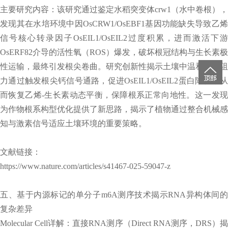
主要研究内容：该研究通过鉴定水稻突变体crw1（水中卷根），
发现其在水培环境中因OsCRW1/OsEBF1基因功能缺失导致乙烯
信号核心转录因子OsEIL1/OsEIL2过度积累，进而激活下游
OsERF82介导的活性氧（ROS）爆发，破坏根冠结构与生长素极
性运输，最终引发根尖卷曲。研究创新性揭示土壤中温和机械阻
力通过触发根尖钙信号通路，促进OsEIL1/OsEIL2蛋白降解，从
而恢复乙烯-生长素动态平衡，保障根系正常向地性。这一发现
为作物根系构型优化提供了新思路，揭示了植物通过整合机械感
知与激素信号适应土壤环境的重要策略。
文献链接：
https://www.nature.com/articles/s41467-025-59047-z
五、基于内源标记的单分子m6A测序技术揭示RNA异构体间的
复杂差异
Molecular Cell详解：直接RNA测序（Direct RNA测序，DRS）揭