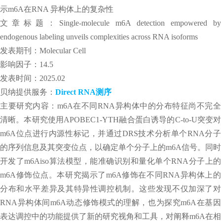
示m6A在RNA 异构体上的复杂性
文章标题：Single-molecule m6A detection empowered by
endogenous labeling unveils complexities across RNA isoforms
发表期刊：Molecular Cell
影响因子：14.5
发表时间：2025.02
贝纳提供服务：
Direct RNA测序
主要研究内容：m6A在不同RNA异构体中的分布特征尚不完全
清晰。本研究使用APOBEC1-YTH融合蛋白诱导的C-to-U突变对
m6A位点进行内源性标记，并通过DRS技术分析单个RNA分子
的序列信息及其突变位点，以确定单个分子上的m6A信号。同时
开发了m6Aiso算法模型，能准确识别和量化单个RNA分子上的
m6A修饰位点。本研究揭示了m6A修饰在不同RNA异构体上的
分布和水平差异及其特异性调控机制。这些发现不仅加深了对
RNA异构体间m6A动态修饰模式的理解，也为探究m6A在基因
表达调控中的功能提供了新的研究视角和工具，对阐释m6A在相