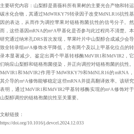
主要研究内容：山梨醇是蔷薇科所有果树的主要光合产物和转运
碳水化合物，其通过MdWRKY79转录因子改变MdNLR16抗性基
因的表达，从而作为调控苹果对链格孢菌抗性的信号分子。然
而，这些基因mRNA的m⁶A甲基化是否参与此过程尚不清楚。本
研究通过纳米孔DRS首次发现，苹果叶片中山梨醇合成减少会导
致全转录组m⁶A修饰水平降低，含有两个及以上甲基化位点的转
录本显著减少。鉴定出两个甲基转移酶MdVIR1和MdVIR2，它
们响应山梨醇和链格孢菌侵染，并正向调控对链格孢菌的抗性。
MdVIR1和MdVIR2作用于MdWRKY79和MdNLR16的mRNA，
其介导的m⁶A修饰能够稳定这些mRNA并提高翻译效率。该研究
表明，通过MdVIR1和MdVIR2甲基转移酶实现的m⁶A修饰对于
山梨醇调控的链格孢菌抗性至关重要。
文献链接：
https://doi.org/10.1016/j.devcel.2024.12.033