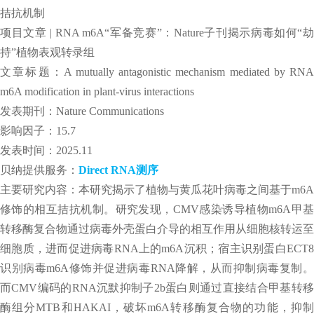
拮抗机制
项目文章 | RNA m6A“军备竞赛”：Nature子刊揭示病毒如何“劫
持”植物表观转录组
文章标题：A mutually antagonistic mechanism mediated by RNA
m6A modification in plant-virus interactions
发表期刊：Nature Communications
影响因子：15.7
发表时间：2025.11
贝纳提供服务：
Direct RNA测序
主要研究内容：本研究揭示了植物与黄瓜花叶病毒之间基于m6A
修饰的相互拮抗机制。研究发现，CMV感染诱导植物m6A甲基
转移酶复合物通过病毒外壳蛋白介导的相互作用从细胞核转运至
细胞质，进而促进病毒RNA上的m6A沉积；宿主识别蛋白ECT8
识别病毒m6A修饰并促进病毒RNA降解，从而抑制病毒复制。
而CMV编码的RNA沉默抑制子2b蛋白则通过直接结合甲基转移
酶组分MTB和HAKAI，破坏m6A转移酶复合物的功能，抑制