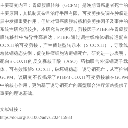
主要研究内容：胃癌腹膜转移（GCPM）是晚期胃癌患者死亡的
主要原因，其机制复杂且治疗手段有限。可变剪接失调在肿瘤进
展中发挥重要作用，但针对胃癌腹膜转移相关剪接因子及事件的
系统性研究仍较少。本研究首次发现，剪接因子PTBP3在胃癌腹
膜转移灶中特异性高表达，PTBP3通过调控线粒体铜转运蛋白
COX11的可变剪接，产生截短型转录本（S-COX11），导致线
粒体铜稳态失衡，促使肿瘤细胞逃避铜死亡。研究进一步表明，
靶向S-COX11的反义寡核苷酸（ASO）药物联合外源铜离子载
体，可有效降解S-COX11，破坏铜稳态，诱导铜死亡，从而抑制
GCPM。该研究不仅揭示了PTBP3-COX11可变剪接轴在GCPM
中的核心作用，更为基于诱导铜死亡的新型联合治疗策略提供了
重要的理论基础。
文献链接：
https://doi.org/10.1002/advs.202415983