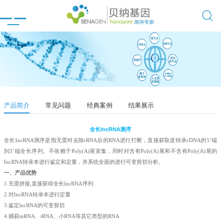

产品简介
常见问题
经典案例
结果展示
全长lncRNA测序
全长IncRNA测序是指无需对去除rRNA后的RNA进行打断，直接获取逆转录cDNA的5’端
到3’端全长序列。不依赖于Poly(A)尾富集，同时对含有Poly(A)尾和不含有Poly(A)尾的
IncRNA转录本进行鉴定和定量，并系统全面的进行可变剪切分析。
一、产品优势
1.无需拼接,直接获得全长lncRNA序列
2.对IncRNA转录本进行定量
3.鉴定lncRNA的可变剪切
4.捕获mRNA、tRNA、小RNA等其它类型的RNA