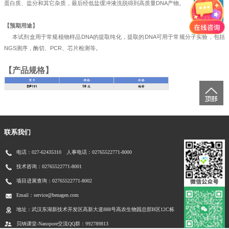
蛋白质、盐分和其它杂质，最后经低盐缓冲液洗脱得到高质量DNA产物。
【预期用途】
本试剂盒用于常规植物样品
DNA
的提取纯化，提取的DNA可用于常规分子实验，包括
NGS测序，酶切、PCR、芯片检测等。
【
产品规格
】
联系我们
电话：027-62435310 人事电话：02765522771-8000
技术咨询：02765522771-8001
项目进展查询：02765522771-8002
Email：service@benagen.com
地址：武汉东湖新技术开发区高新大道888号高农生物园总部B区12C栋
贝纳课堂-Nanopore交流QQ群：992789813