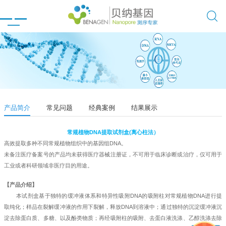

产品简介
常见问题
经典案例
结果展示
常规植物DNA提取试剂盒(离心柱法）
高效提取多种不同常规植物组织中的基因组
DNA
。
未备注医疗备案号的产品均未获得医疗器械注册证，不可用于临床诊断或治疗，仅可用于
工业或者科研领域非医疗目的用途。
【
产品介绍
】
本试剂盒基于独特的缓冲液体系和特异性吸附
DNA
的吸附柱对常规植物DNA进行提
取纯化；样品在裂解缓冲液的作用下裂解，释放DNA到溶液中；通过独特的沉淀缓冲液沉
淀去除蛋白质、多糖、以及酚类物质；再经吸附柱的吸附、去蛋白液洗涤、乙醇洗涤去除