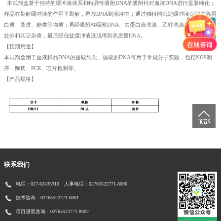
本试剂盒基于独特的缓冲液体系和特异性吸附DNA的吸附柱对血液DNA进行提取纯化；
样品在裂解缓冲液的作用下裂解，释放DNA到溶液中；通过独特的沉淀缓冲液沉淀去除蛋
白质、脂质、糖类等物质；再经吸附柱吸附DNA、去蛋白液洗涤、乙醇洗涤去除蛋白质、
盐分和其它杂质，最后经低盐缓冲液洗脱得到高质量DNA。
【预期用途】
本试剂盒用于血液样品DNA的提取纯化，提取的DNA可用于常规分子实验，包括NGS测
序，酶切、PCR、芯片检测等。
【产品规格】
联系我们
电话：027-62435310 人事电话：02765522771-8000
技术咨询：02765522771-8001
项目进展查询：02765522771-8002