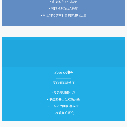
• 直接鉴定RNA修饰
• 可以检测PolyA长度
• 可以对转录本和异构体进行定量
Pore-c测序
互作组学新维度
• 复杂基因组挂载
• 单倍型基因组准确分型
• 三维基因组图谱构建
• 表观修饰研究