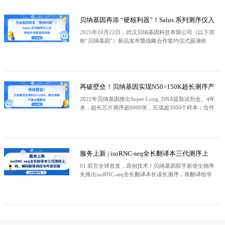
贝纳基因再添 “硬核利器”！Salus 系列测序仪入
驻，完善全场景测序矩阵
2025年10月22日，武汉贝纳基因科技有限公司（以下简
称“贝纳基因”）新品发布暨战略合作签约仪式圆满收
官。贝纳基因正式宣布引进深圳赛陆医疗科技有限公司
（以下简称“赛陆”）旗下的Salus Pro中高
再破壁垒！贝纳基因实现N50>150K超长测序产
量全面翻倍
2022年贝纳基因推出Super Long_DNA提取试剂盒。4年
来，超长芯片测序超8000张，完成超3000个样本；合作
项目发表T2T文章有贝纳基因署名或者致谢有50多篇，
总影响因子超过600。基于
服务上新 | isoRNC-seq全长翻译本三代测序上
线，解码翻译调控与可变剪接
01 前言全球首发，原创技术！贝纳基因联手新使生物率
先推出isoRNC-seq全长翻译本长读长测序，将翻译组学
与三代长读长技术深度结合，开创翻译研究新维度。这
是首个真正意义上的全长翻译组技术，不止挖掘