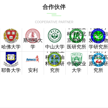
合作伙伴
COOPERATIVE PARTNER
中国农业
中国科
科学院北
院遗传
斯坦福大
京畜牧兽
发育生
哈佛大学
学
中山大学
医研究所
学研究
中国农业
中国科
科学院油
院西北
料作物研
中国农业
原生物
耶鲁大学
安利
究所
大学
究所